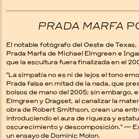
PRADA MARFA
P
El notable fotógrafo del Oeste de Texas,
Prada Marfa de Michael Elmgreen e Inga
que la escultura fuera finalizada en el 20
“La simpatía no es ni de lejos el tono em
Prada Marfa
Stone Cir
Prada falsa en mitad de la nada, que pre
bolsos de mano del 2005; sin embargo, e
Elmgreen y Dragset, al canalizar la mater
OD
obra de Robert Smithson, crean una ent
introduciendo el aura de riqueza y estat
6
oscurecimiento y descomposición.” — Ex
un ensayo de Dominic Molon.