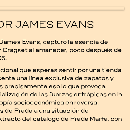
OR JAMES EVANS
 James Evans, capturó la esencia de
r Dragset al amanecer, poco después de
05.
ocional que esperas sentir por una tienda
cle
senta una línea exclusiva de zapatos y
s precisamente eso lo que provoca.
EVENTS
ialización de las fuerzas entrópicas en la
2026 GA
ropía socioeconómica en reversa,
us de Prada a una situación de
NOVEMBER 19, 2026
tracto del catálogo de Prada Marfa, con